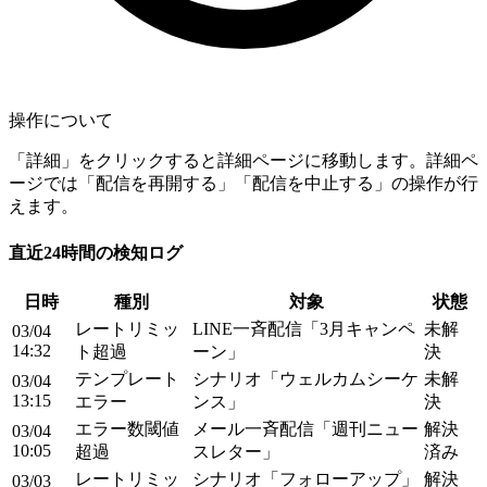
操作について
「詳細」をクリックすると詳細ページに移動します。詳細ペ
ージでは「配信を再開する」「配信を中止する」の操作が行
えます。
直近24時間の検知ログ
日時
種別
対象
状態
レートリミッ
LINE一斉配信「3月キャンペ
未解
03/04
14:32
ト超過
ーン」
決
テンプレート
シナリオ「ウェルカムシーケ
未解
03/04
13:15
エラー
ンス」
決
エラー数閾値
メール一斉配信「週刊ニュー
解決
03/04
10:05
超過
スレター」
済み
レートリミッ
シナリオ「フォローアップ」
解決
03/03