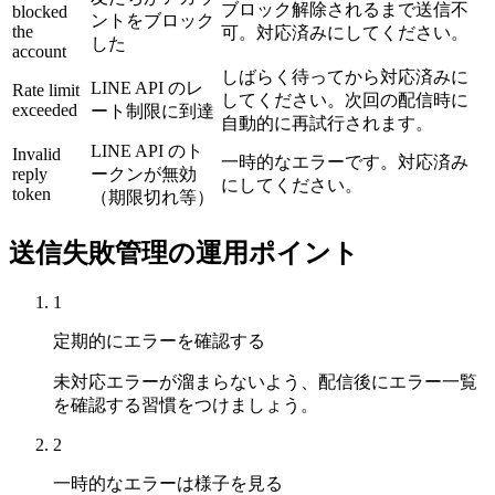
ブロック解除されるまで送信不
blocked
ントをブロック
the
可。対応済みにしてください。
した
account
しばらく待ってから対応済みに
LINE API のレ
Rate limit
してください。次回の配信時に
exceeded
ート制限に到達
自動的に再試行されます。
LINE API のト
Invalid
一時的なエラーです。対応済み
reply
ークンが無効
にしてください。
token
（期限切れ等）
送信失敗管理の運用ポイント
1
定期的にエラーを確認する
未対応エラーが溜まらないよう、配信後にエラー一覧
を確認する習慣をつけましょう。
2
一時的なエラーは様子を見る