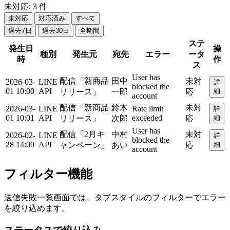
未対応: 3 件
未対応
対応済み
すべて
過去7日
過去30日
全期間
ステ
発生日
操
種別
発生元
宛先
エラー
ータ
時
作
ス
User has
配信「新商品
田中
未対
2026-03-
LINE
詳
blocked the
01 10:00
API
リリース」
一郎
応
細
account
配信「新商品
鈴木
未対
2026-03-
LINE
Rate limit
詳
01 10:01
API
exceeded
リリース」
次郎
応
細
User has
配信「2月キ
中村
未対
2026-02-
LINE
詳
blocked the
28 14:00
API
ャンペーン」
あい
応
細
account
フィルター機能
送信失敗一覧画面では、タブスタイルのフィルターでエラー
を絞り込めます。