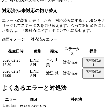
ん。対応済みへの切り替えのみ可能です。
対応済み/未対応の切り替え
エラーへの対応が完了したら「対応済みにする」ボタンをク
リックしてステータスを切り替えます。誤って対応済みにし
た場合は、「未対応に戻す」ボタンで元に戻せます。
画面イメージ ― 対応済みエラー
ステータ
発生日時
種別
宛先
操作
ス
木村 由
2026-02-25
LINE
未対応に戻
対応済み
15:30
API
美
す
2026-02-24
LINE
未対応に戻
渡辺 誠
対応済み
11:00
API
す
よくあるエラーと対処法
エラー
原因
対処法
User has
友だちがアカウ