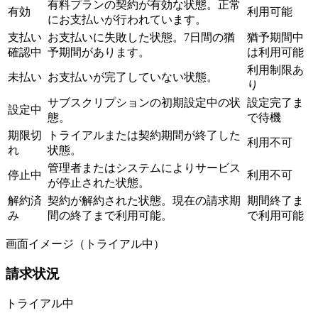
有料プランの契約が有効な状態。正常
有効
利用可能
にお支払いが行われています。
支払い
お支払いに失敗した状態。7日間の猶
猶予期間中
確認中
予期間があります。
は利用可能
利用制限あ
未払い
お支払いが完了していない状態。
り
サブスクリプションの初期設定中の状
設定完了ま
設定中
態。
で待機
期限切
トライアルまたは契約期間が終了した
利用不可
れ
状態。
管理者またはシステムによりサービス
停止中
利用不可
が停止された状態。
解約済
契約が解約された状態。現在の請求期
期間終了ま
み
間の終了まで利用可能。
で利用可能
画面イメージ（トライアル中）
請求状況
トライアル中